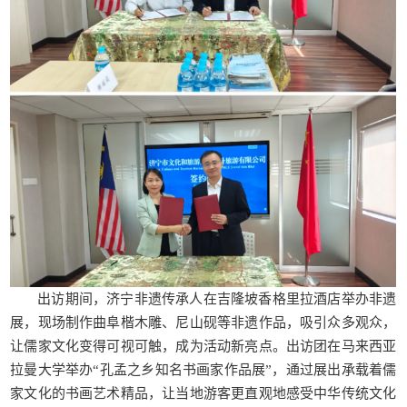
出访期间，济宁非遗传承人在吉隆坡香格里拉酒店举办非遗
展，现场制作曲阜楷木雕、尼山砚等非遗作品，吸引众多观众，
让儒家文化变得可视可触，成为活动新亮点。出访团在马来西亚
拉曼大学举办“孔孟之乡知名书画家作品展”，通过展出承载着儒
家文化的书画艺术精品，让当地游客更直观地感受中华传统文化