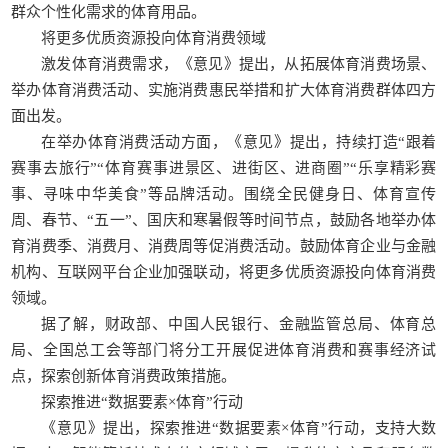
群众个性化需求的体育用品。
将更多优质资源投向体育消费领域
激发体育消费需求，《意见》提出，从拓展体育消费场景、
举办体育消费活动、实施消费惠民举措和扩大体育消费群体四方
面出发。
在举办体育消费活动方面，《意见》提出，持续打造“跟着
赛事去旅行”“体育赛事进景区、进街区、进商圈”“乐享精彩赛
事、寻味中华美食”等品牌活动。围绕全民健身日、体育宣传
周、春节、“五一”、国庆和寒暑假等时间节点，鼓励各地举办体
育消费季、消费月、消费周等促消费活动。鼓励体育企业与金融
机构、互联网平台企业加强联动，将更多优质资源投向体育消费
领域。
据了解，财政部、中国人民银行、金融监管总局、体育总
局、全国总工会等部门将分工开展促进体育消费和赛事经济试
点，探索创新体育消费政策措施。
探索推进“数据要素×体育”行动
《意见》提出，探索推进“数据要素×体育”行动，支持大数