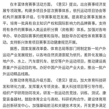
在丰富体育赛事活动方面，《意见》提出，出台赛事经济发
展专项政策。构建多项目多层次赛事体系，依托运动项目协会等
机构开展赛事评级，引导赛事规范发展。提高职业赛事发展水
平，培育一批具有自主知识产权和国际影响力的品牌赛事。支持
将有条件的赛事纳入奥运会积分赛（资格赛）体系。加强对各地
申办、举办国际赛事的统筹和指导。鼓励举办区域性体育赛事活
动。支持新兴体育项目赛事活动健康规范开展。
据悉，国家发展改革委、体育总局等部门将制定新一轮户外
运动产业发展规划，以各地自然资源禀赋为依托，差异化发展山
地户外、水上、汽车摩托车、航空等户外运动项目，推动建设高
质量户外运动目的地。办好中国户外运动产业大会，推出一批户
外运动精品线路。
在推动体育用品升级方面，《意见》提出，加大体育科技研
发和转化力度，发挥重大专项资金、重大科技项目等引导作用，
组织产学研用协同攻关，研发一批运动员竞技、训练、测试、康
复装备器材。鼓励体育企业与高校、科研机构合作，建设体育用
品创新研发中心，加强基础前沿和关键技术攻关，开发更多满足