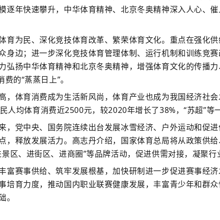
模逐年快速攀升，中华体育精神、北京冬奥精神深入人心、催
育为民、深化竞技体育改革、繁荣体育文化。重点在强化供
众身边；进一步深化竞技体育管理体制、运行机制和训练竞赛
力弘扬中华体育精神和北京冬奥精神，增强体育文化的传播力
消费的“蒸蒸日上”。
体育消费成为生活新风尚，体育产业也成为我国经济社会发
居民人均体育消费近2500元，较2020年增长了38%，“苏超
，党中央、国务院连续出台发展冰雪经济、户外运动和促进
点，释放发展活力。高志丹介绍，国家体育总局将从政策供给
进景区、进街区、进商圈”等品牌活动，促进供需对接，凝聚行
富赛事供给、筑牢发展根基，加快研制进一步促进赛事经济
事培育力度，推动国内职业联赛健康发展，丰富青少年和群众
础。