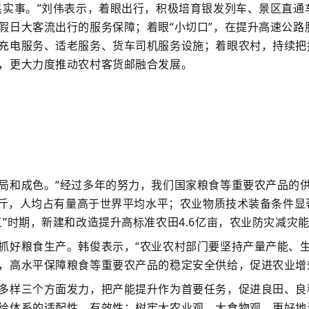
实事。”刘伟表示，着眼出行，积极培育银发列车、景区直通
假日大客流出行的服务保障；着眼“小切口”，在提升高速公路
充电服务、适老服务、货车司机服务设施；着眼农村，持续把推
，更大力度推动农村客货邮融合发展。
成色。“经过多年的努力，我们国家粮食等重要农产品的供给
8亿斤，人均占有量高于世界平均水平；农业物质技术装备条件
”时期，新建和改造提升高标准农田4.6亿亩，农业防灾减灾
好粮食生产。韩俊表示，“农业农村部门要坚持产量产能、生
，高水平保障粮食等重要农产品的稳定安全供给，促进农业增
样三个方面发力，把产能提升作为首要任务，促进良田、良种
给体系的适配性、有效性；树牢大农业观、大食物观，更好地