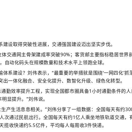
系建设取得突破性进展，交通强国建设迈出坚实步伐。
体交通网主骨架建成率突破90%；客货邮主要指标稳居世界前
人次，自动化码头在规模数量和技术水平上领跑全球。
系建设？刘伟表示，“最重要的举措就是围绕‘一网四化’抓落
加突出一体化融合、安全化提升、数智化升级、绿色化转型。
通勤效率提升工程，实现全国都市圈具备1小时通勤条件的人
率明显提升。”刘伟说。
产生活息息相关。”刘伟分享了一组数据：全国每天有约30
0万人次通过民航出行。全国每天有约1亿人乘坐地铁轨道交通，
揽收快递约5.5亿件，平均每人每周收3件快递。