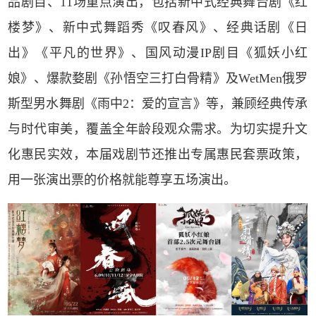
品剧目、11场重点演出，包括新中式经典舞台剧《红
楼梦》、新中式舞蹈秀《叹春风》、经典话剧《日
出》《平凡的世界》、国风动漫IP剧目《狐妖小红
娘》、爆款婺剧《孙悟空三打白骨精》及WetMen俄罗
斯型男水舞剧《雨中2：爱的宣言》等，兼顾经典传承
与时代审美，覆盖全年龄段观众需求。为切实提升文
化惠民实效，本届戏剧节还推出专属惠民套票政策，
用一张演出票的价格就能尊享五场演出。