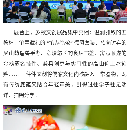
展台上，多款文创展品集中亮相：温润雅致的五
德杯、笔墨藏礼的 “笔恭笔敬” 儒风套装、软萌讨喜的
尼山萌瑞兽手办、意境悠长的良辰书签、寓意顺遂的
金榜题名挂件、兼具创意与实用性的高山仰止冰箱
贴…… 一件件文创将儒家文化内核融入日常器物，既
有传统底蕴又贴合年轻审美，引得过往学子驻足端
详、拍照分享。