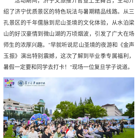
活动期间，济宁文旅推介官登上主舞台，生动介
绍了济宁优质景区的特色玩法与暑期精品线路。从三
孔景区的千年儒脉到尼山圣境的文化体验，从水泊梁
山的好汉豪情到微山湖的万顷烟波，引发了广大在场
师生的浓厚兴趣。"早就听说尼山圣境的夜游和《金声
玉振》演出特别震撼，这次了解到毕业季专属福利，
暑假一定要和同学去打卡！"现场一位复旦学子说道。