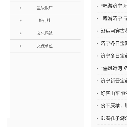
星级饭店
“跑游济宁 
旅行社
沿运河穿古
文化场馆
济宁冬日宝
文保单位
济宁冬日宝
“儒风运河·
好客山东 
食不厌精，
跟着孔子游