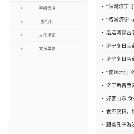
星级饭店
“跑游济宁 
旅行社
沿运河穿古
文化场馆
济宁冬日宝
文保单位
济宁冬日宝
“儒风运河·
好客山东 
食不厌精，
跟着孔子游