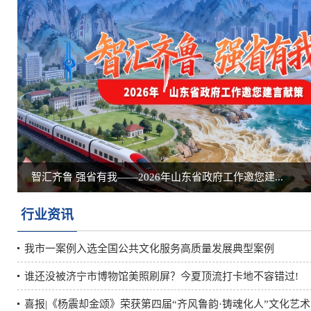
“乐启鹏城 趣游济宁”2025济宁文旅珠三角招商暨深...
行业资讯
我市一案例入选全国公共文化服务高质量发展典型案例
谁还没被济宁市博物馆美照刷屏？今夏顶流打卡地不容错过!
喜报|《杨震却金颂》荣获第四届“齐风鲁韵·铸魂化人”文化艺术..